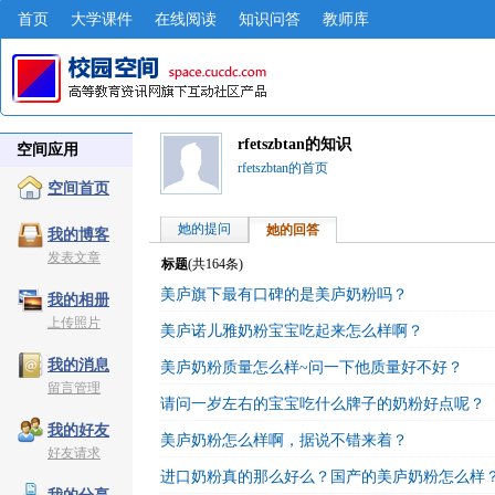
首页
大学课件
在线阅读
知识问答
教师库
rfetszbtan的知识
空间应用
rfetszbtan的首页
空间首页
她的提问
她的回答
我的博客
发表文章
标题
(共
164
条)
美庐旗下最有口碑的是美庐奶粉吗？
我的相册
上传照片
美庐诺儿雅奶粉宝宝吃起来怎么样啊？
我的消息
美庐奶粉质量怎么样~问一下他质量好不好？
留言管理
请问一岁左右的宝宝吃什么牌子的奶粉好点呢？
我的好友
美庐奶粉怎么样啊，据说不错来着？
好友请求
进口奶粉真的那么好么？国产的美庐奶粉怎么样