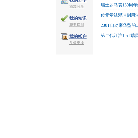
我的分享
瑞士罗马表130周
添加分享
位元堂祛湿冲剂用
我的知识
我要提问
230T自动豪华型
第二代江淮1.5T瑞
我的帐户
头像更换