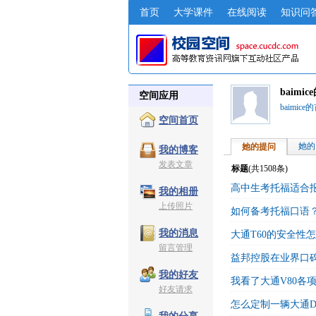
首页
大学课件
在线阅读
知识问
baimi
空间应用
baimice
空间首页
她的
她的提问
我的博客
发表文章
标题
(共
1508
条)
高中生考托福适合
我的相册
上传照片
如何备考托福口语
我的消息
大通T60的安全性
留言管理
益邦控股在业界口
我的好友
我看了大通V80各
好友请求
怎么定制一辆大通D