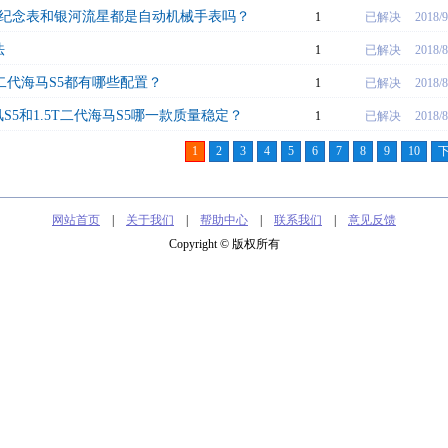
年纪念表和银河流星都是自动机械手表吗？
1
已解决
2018/9
法
1
已解决
2018/8
的二代海马S5都有哪些配置？
1
已解决
2018/8
风S5和1.5T二代海马S5哪一款质量稳定？
1
已解决
2018/8
1
2
3
4
5
6
7
8
9
10
网站首页
|
关于我们
|
帮助中心
|
联系我们
|
意见反馈
Copyright © 版权所有