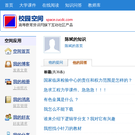
首页
大学课件
在线阅读
知识问答
教师库
陈斌的知识
空间应用
陈斌的首页
空间首页
他的提问
他的回答
我的博客
发表文章
标题
(共
36
条)
国家临床检验中心的责任和权力范围是怎样的？
我的相册
上传照片
急求工程力学课件。急急急！！！
有色金属是什么 ？
我的消息
留言管理
我怎么不能下载
我的好友
谁来介绍下逻辑学分支？我对它有兴趣
好友请求
我想找小针刀的教材