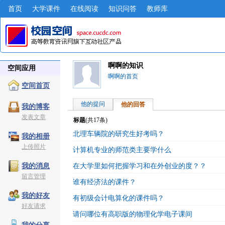
首页
大学课件
在线阅读
知识问答
教师库
啊啊的知识
空间应用
啊啊的首页
空间首页
他的提问
他的回答
我的博客
发表文章
标题
(共
17
条)
北理车辆院的研究生好考吗？
我的相册
上传照片
计算机专业的师范类主要学什么
在大学里如何把握学习和在外创业的度？？
我的消息
留言管理
谁有经济法的课件？
我的好友
有初级会计电算化的课件吗？
好友请求
请问哪位有高职版的物理化学电子课间