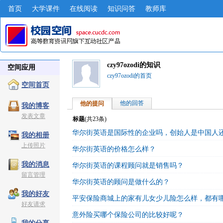
首页
大学课件
在线阅读
知识问答
教师库
czy97ozodi的知识
空间应用
czy97ozodi的首页
空间首页
他的回答
他的提问
我的博客
发表文章
标题
(共
23
条)
华尔街英语是国际性的企业吗，创始人是中国人
我的相册
上传照片
华尔街英语的价格怎么样？
我的消息
华尔街英语的课程顾问就是销售吗？
留言管理
华尔街英语的顾问是做什么的？
我的好友
平安保险商城上的家有儿女少儿险怎么样，都有
好友请求
意外险买哪个保险公司的比较好呢？