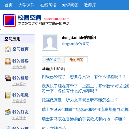
首页
大学课件
在线阅读
知识问答
教师库
dongtianlide的知识
空间应用
dongtianlide的首页
空间首页
他的提问
他的回答
我的博客
发表文章
标题
(共
1180
条)
四级已经过了，想要考六级，有什么课程呢？？
我的相册
上传照片
我家孩子现在开学了，上高二，开学数学考试成
习一下，各位有什么好推荐吗？
我的消息
托福做真题，听力文章就是听不懂怎么办？
留言管理
瑞士罗马表130周年纪念表和银河流星都是自动
我的好友
好友请求
瑞士罗马表在香港卖的手表款式和内地一样嘛？
位元堂祛湿药