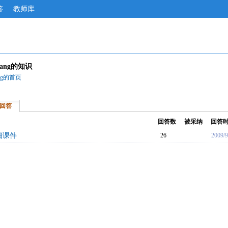
答
教师库
liang的知识
iang的首页
回答
回答数
被采纳
回答
细课件
26
2009/9