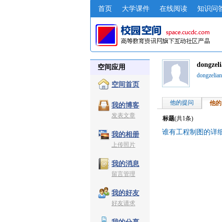
首页
大学课件
在线阅读
知识问
dongze
空间应用
dongzel
空间首页
他的提问
他的
我的博客
发表文章
标题
(共
1
条)
谁有工程制图的详
我的相册
上传照片
我的消息
留言管理
我的好友
好友请求