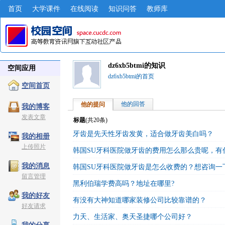
首页
大学课件
在线阅读
知识问答
教师库
dz6xb5btmi的知识
空间应用
dz6xb5btmi的首页
空间首页
他的回答
他的提问
我的博客
发表文章
标题
(共
20
条)
牙齿是先天性牙齿发黄，适合做牙齿美白吗？
我的相册
上传照片
韩国SU牙科医院做牙齿的费用怎么那么贵呢，有
我的消息
韩国SU牙科医院做牙齿是怎么收费的？想咨询一
留言管理
黑利伯瑞学费高吗？地址在哪里?
我的好友
有没有大神知道哪家装修公司比较靠谱的？
好友请求
力天、生活家、奥天圣捷哪个公司好？