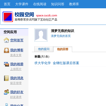
首页
大学课件
在线阅读
知识问答
教师库
清梦无痕的知识
空间应用
清梦无痕的首页
空间首页
他的提问
他的回答
我的博客
发表文章
标题
(共
1
条)
求大学化学 金继红版课后答案
我的相册
上传照片
我的消息
留言管理
我的好友
好友请求