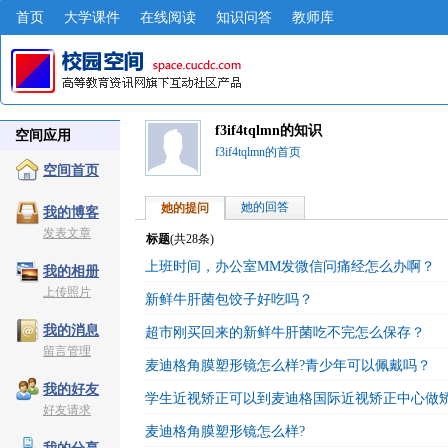
首页
大学课件
在线阅读
知识问答
教师库
f3if4tqlmn的知识
空间应用
f3if4tqlmn的首页
空间首页
她的回答
她的提问
我的博客
发表文章
标题
(共
28
条)
上班时间，办公室MM发微信问痛经怎么办啊？
我的相册
上传照片
新鲜牛肝菌包饺子好吃吗？
我的消息
超市刚买回来的新鲜牛肝菌吃不完怎么保存？
留言管理
麦迪格角膜塑形镜怎么样?青少年可以佩戴吗？
我的好友
学生近视矫正可以到麦迪格国际近视矫正中心做
好友请求
麦迪格角膜塑形镜怎么样?