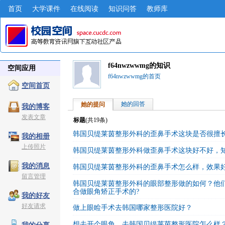
首页
大学课件
在线阅读
知识问答
教师库
f64nwzwwmg的知识
空间应用
f64nwzwwmg的首页
空间首页
她的回答
她的提问
我的博客
发表文章
标题
(共
19
条)
韩国贝缇莱茵整形外科的歪鼻手术这块是否很擅
我的相册
上传照片
韩国贝缇莱茵整形外科做歪鼻手术这块好不好，
我的消息
韩国贝缇莱茵整形外科的歪鼻手术怎么样，效果
留言管理
韩国贝缇莱茵整形外科的眼部整形做的如何？他
合做眼角矫正手术的?
我的好友
好友请求
做上眼睑手术去韩国哪家整形医院好？
想去开个眼角，去韩国贝缇莱茵整形医院怎么样