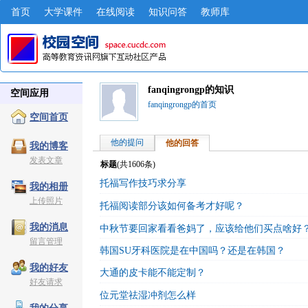
首页
大学课件
在线阅读
知识问答
教师库
fanqingrongp的知识
空间应用
fanqingrongp的首页
空间首页
他的提问
他的回答
我的博客
发表文章
标题
(共
1606
条)
托福写作技巧求分享
我的相册
上传照片
托福阅读部分该如何备考才好呢？
我的消息
中秋节要回家看看爸妈了，应该给他们买点啥好
留言管理
韩国SU牙科医院是在中国吗？还是在韩国？
我的好友
大通的皮卡能不能定制？
好友请求
位元堂祛湿冲剂怎么样