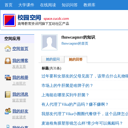
首页
大学课件
在线阅读
知识问答
教师库
fhnwcaqmrr的知识
空间应用
fhnwcaqmrr的首页
空间首页
她的提问
她的回答
我的博客
发表文章
标题
(共
31
条)
过年要和女朋友的父母见面了，该带点什么礼物
我的相册
上传照片
市场上的牛肝菌是啥牌子的？
我的消息
上海能在哪里买到牛肝菌？
留言管理
有人代理了Vika的产品吗？赚不赚啊？
我的好友
我朋友代理了Vika小圈圈代餐饼干，这个品牌怎
好友请求
麦迪格角膜塑形镜怎么样?青少年可以佩戴吗？