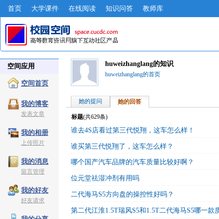
首页
大学课件
在线阅读
知识问答
教师库
huweizhanglang的知识
空间应用
huweizhanglang的首页
空间首页
她的提问
她的回答
我的博客
发表文章
标题
(共
629
条)
谁去4S店看过第三代悦翔，这车怎么样！
我的相册
上传照片
谁买第三代悦翔了，这车怎么样？
我的消息
哪个国产汽车品牌的汽车质量比较好啊？
留言管理
位元堂祛湿冲剂有用吗
我的好友
二代海马S5方向盘的操控性好吗？
好友请求
第二代江淮1.5T瑞风S5和1.5T二代海马S5哪一