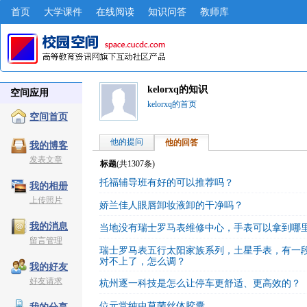
首页
大学课件
在线阅读
知识问答
教师库
kelorxq的知识
空间应用
kelorxq的首页
空间首页
他的提问
他的回答
我的博客
发表文章
标题
(共
1307
条)
托福辅导班有好的可以推荐吗？
我的相册
上传照片
娇兰佳人眼唇卸妆液卸的干净吗？
我的消息
当地没有瑞士罗马表维修中心，手表可以拿到哪
留言管理
瑞士罗马表五行太阳家族系列，土星手表，有一
对不上了，怎么调？
我的好友
好友请求
杭州逐一科技是怎么让停车更舒适、更高效的？
位元堂纯虫草菌丝体胶囊