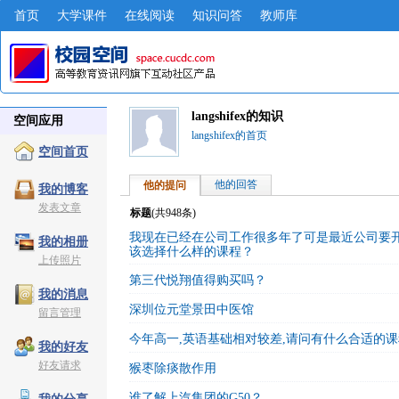
首页
大学课件
在线阅读
知识问答
教师库
langshifex的知识
空间应用
langshifex的首页
空间首页
他的回答
他的提问
我的博客
发表文章
标题
(共
948
条)
我现在已经在公司工作很多年了可是最近公司要
我的相册
该选择什么样的课程？
上传照片
第三代悦翔值得购买吗？
我的消息
深圳位元堂景田中医馆
留言管理
今年高一,英语基础相对较差,请问有什么合适的课
我的好友
好友请求
猴枣除痰散作用
谁了解上汽集团的G50？