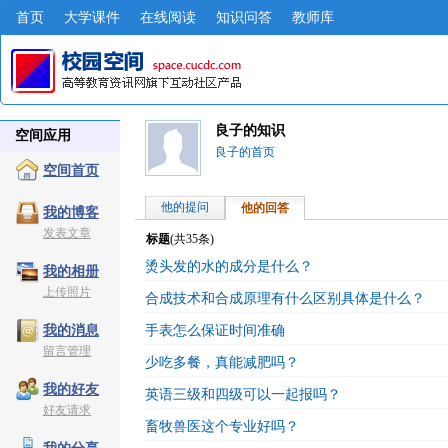
首页
大学课件
在线阅读
知识问答
教师库
良子的知识
空间应用
良子的首页
空间首页
他的提问
他的回答
我的博客
发表文章
标题
(共
35
条)
烫头发的水的成分是什么？
我的相册
上传照片
合成技术和合成原理有什么区别具体是什么？
手表怎么保证时间准确
我的消息
留言管理
少吃多餐，真能减肥吗？
我的好友
英语三级和四级可以一起报吗？
好友请求
畜牧兽医这个专业好吗？