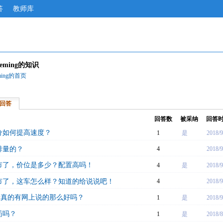
答
教师库
gdeming的知识
deming的首页
回答
回答数
被采纳
回答
分如何提高速度？
1
是
2018/9
排量的？
4
2018/9
市了，价位是多少？配置高吗！
4
是
2018/9
市了，这车怎么样？知道的给说说吧！
4
2018/9
量真的有网上说的那么好吗？
1
是
2018/9
药吗？
1
是
2018/8