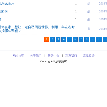
膏怎么食用
1
是
2018/8
膏如何
1
是
2018/8
痰
1
是
2018/8
退休在家，想让二老自己周游世界。利用一年左右时
1
是
2018/8
该报哪些课程？
1
2
3
4
5
6
7
8
9
10
网站首页
|
关于我们
|
帮助中心
|
联系我们
|
意见反馈
Copyright © 版权所有