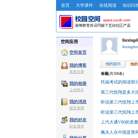
首页
大学课件
在线阅读
知识问
liuxin
空间应用
liuxing
空间首页
他的提问
他的
我的博客
发表文章
标题
(共
508
条)
托福考试的阅读部
我的相册
上传照片
第三代悦翔是多大
我的消息
听说第三代悦翔上
留言管理
听说第三代悦翔上
我的好友
上汽大通V80的质
好友请求
佩夫人在中国是禁