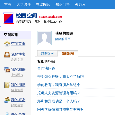
首页
大学课件
在线阅读
知识问答
教师库
猪猪的知识
空间应用
猪猪的首页
空间首页
她的提问
她的回答
我的博客
发表文章
标题
(共
15
条)
合同法问答
我的相册
上传照片
蚕学怎么样呀，我太不了解啦
学前教育，我有朋友学这个
我的消息
留言管理
报考人力资源管理有用吗？
我的好友
郑和和郑成功是一个人吗？
好友请求
宗教学好像和恐怖主义有关呀