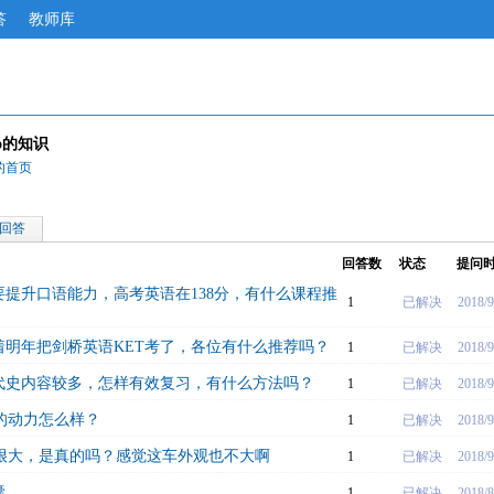
答
教师库
oco的知识
o的首页
回答
回答数
状态
提问
提升口语能力，高考英语在138分，有什么课程推
1
已解决
2018/9
着明年把剑桥英语KET考了，各位有什么推荐吗？
1
已解决
2018/9
代史内容较多，怎样有效复习，有什么方法吗？
1
已解决
2018/9
的动力怎么样？
1
已解决
2018/9
空间很大，是真的吗？感觉这车外观也不大啊
1
已解决
2018/9
囊
1
已解决
2018/8