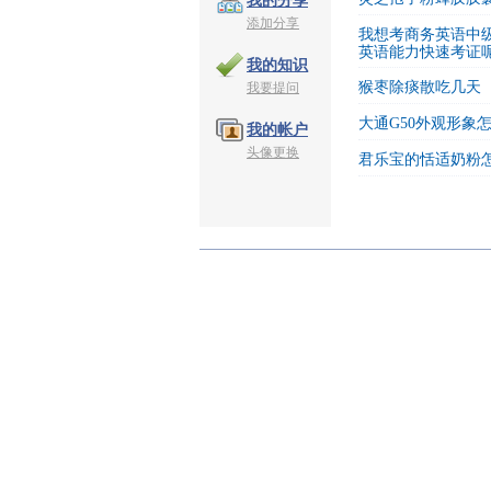
我的分享
添加分享
我想考商务英语中
英语能力快速考证
我的知识
猴枣除痰散吃几天
我要提问
大通G50外观形象
我的帐户
头像更换
君乐宝的恬适奶粉