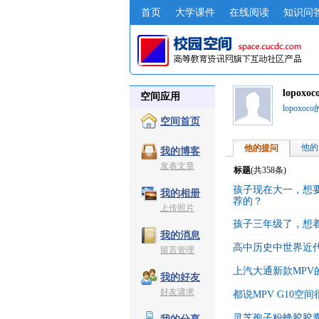
首页
大学课件
在线阅读
知识问
lopox
空间应用
lopoxoc
空间首页
他的
他的提问
我的博客
发表文章
标题
(共
358
条)
孩子现在大一，想要
我的相册
荐的？
上传照片
孩子三年级了，想
我的消息
高中历史中世界近
留言管理
上汽大通新款MPV
我的好友
好友请求
都说MPV G10
灵芝孢子粉蜂胶胶