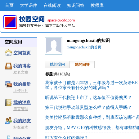
首页
大学课件
在线阅读
知识问答
教师库
mangongchuxih的知识
空间应用
mangongchuxih的首页
空间首页
她的提问
她的回答
我的博客
发表文章
标题
(共
1183
条)
我家孩子目前是四年级，三年级考过一次英语KE
我的相册
试，各位家长有什么好的建议吗？
上传照片
听说第三代悦翔上市了，这车值不值得购买？
我的消息
第三代悦翔手动尊贵型怎么样？值得入手吗？
留言管理
奥美拉唑肠溶胶囊那么多种类，到底应该选哪个
我的好友
好友请求
朋友介绍，MPV G10的科技感很强，都有哪些功
SUV有什么好的选择？