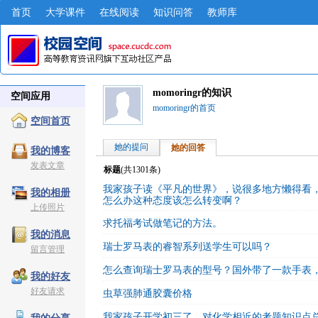
首页
大学课件
在线阅读
知识问答
教师库
momoringr的知识
空间应用
momoringr的首页
空间首页
她的提问
她的回答
我的博客
发表文章
标题
(共
1301
条)
我家孩子读《平凡的世界》，说很多地方懒得看
我的相册
怎么办这种态度该怎么转变啊？
上传照片
求托福考试做笔记的方法。
我的消息
瑞士罗马表的睿智系列送学生可以吗？
留言管理
怎么查询瑞士罗马表的型号？国外带了一款手表
我的好友
好友请求
虫草强肺通胶囊价格
我家孩子开学初三了，对化学相近的考题知识点