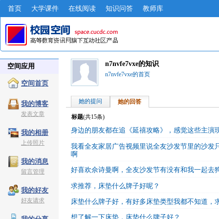
首页
大学课件
在线阅读
知识问答
教师库
n7nvfe7vxe的知识
空间应用
n7nvfe7vxe的首页
空间首页
她的提问
她的回答
我的博客
发表文章
标题
(共
15
条)
身边的朋友都在追《延禧攻略》，感觉这些主演
我的相册
上传照片
我看全友家居广告视频里说全友沙发节里的沙发只卖
啊
我的消息
好喜欢佘诗曼啊，全友沙发节有没有和我一起去
留言管理
求推荐，床垫什么牌子好呢？
我的好友
好友请求
床垫什么牌子好，有好多床垫类型我都不知道，
想了解一下床垫，床垫什么牌子好？