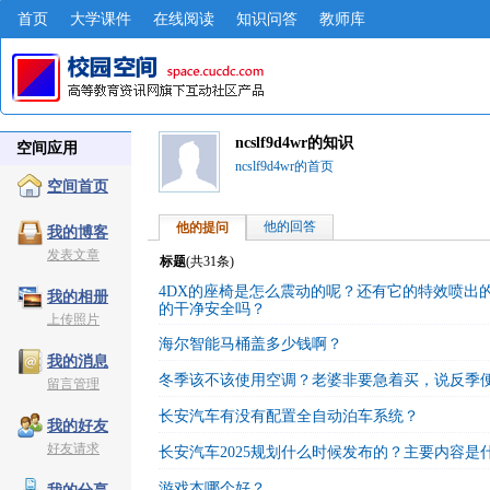
首页
大学课件
在线阅读
知识问答
教师库
ncslf9d4wr的知识
空间应用
ncslf9d4wr的首页
空间首页
他的回答
他的提问
我的博客
发表文章
标题
(共
31
条)
4DX的座椅是怎么震动的呢？还有它的特效喷出
我的相册
的干净安全吗？
上传照片
海尔智能马桶盖多少钱啊？
我的消息
冬季该不该使用空调？老婆非要急着买，说反季
留言管理
长安汽车有没有配置全自动泊车系统？
我的好友
好友请求
长安汽车2025规划什么时候发布的？主要内容是
游戏本哪个好？