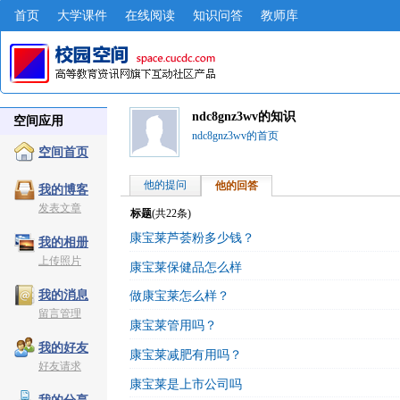
首页
大学课件
在线阅读
知识问答
教师库
ndc8gnz3wv的知识
空间应用
ndc8gnz3wv的首页
空间首页
他的提问
他的回答
我的博客
发表文章
标题
(共
22
条)
康宝莱芦荟粉多少钱？
我的相册
上传照片
康宝莱保健品怎么样
我的消息
做康宝莱怎么样？
留言管理
康宝莱管用吗？
我的好友
康宝莱减肥有用吗？
好友请求
康宝莱是上市公司吗