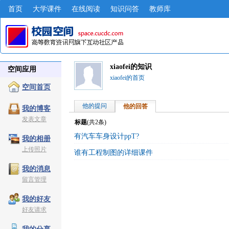
首页
大学课件
在线阅读
知识问答
教师库
xiaofei的知识
空间应用
xiaofei的首页
空间首页
他的提问
他的回答
我的博客
发表文章
标题
(共
2
条)
有汽车车身设计ppT?
我的相册
上传照片
谁有工程制图的详细课件
我的消息
留言管理
我的好友
好友请求