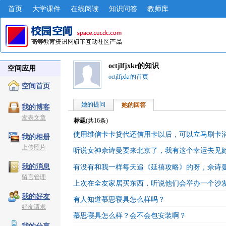
首页
大学课件
在线阅读
知识问答
教师库
octjlfjxkr的知识
空间应用
octjlfjxkr的首页
空间首页
她的提问
她的回答
我的博客
发表文章
标题
(共
16
条)
使用维信卡卡贷代还信用卡以后，可以立马刷卡
我的相册
上传照片
听说女神佘诗曼要来北京了，我有这个幸运去见
我的消息
有没有和我一样每天追《延禧攻略》的呀，佘诗
留言管理
上次在全友家居买东西，听说他们会举办一个沙
我的好友
有人知道慕思寝具怎么样吗？
好友请求
慕思寝具怎么样？会不会包安装啊？