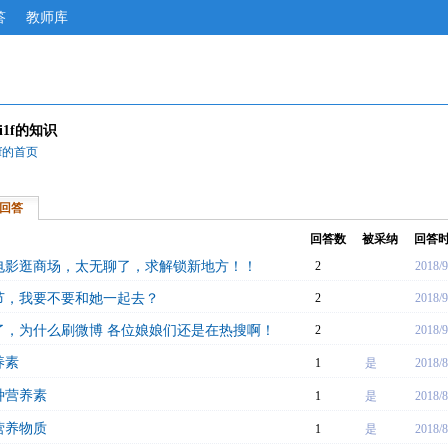
答
教师库
ci1f的知识
i1f的首页
回答
回答数
被采纳
回答
电影逛商场，太无聊了，求解锁新地方！！
2
2018/9
节，我要不要和她一起去？
2
2018/9
了，为什么刷微博 各位娘娘们还是在热搜啊！
2
2018/9
养素
1
是
2018/8
种营养素
1
是
2018/8
营养物质
1
是
2018/8