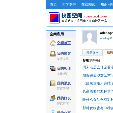
首页
大学课件
在线阅读
知识问
odcdoq
空间应用
odcdoqc
空间首页
她的提问
她的
我的博客
发表文章
标题
(共
16
条)
周末老是去什么看
我的相册
上传照片
朋友要去沙发艺术
《延禧攻略》完结
我的消息
留言管理
长高需要的31种营
我的好友
吃什么食品含有31
好友请求
那种食物含有31种