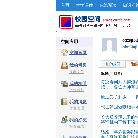
首页
大学课件
在线阅读
知识问
odxsjl
空间应用
odxsjl3
空间首页
他的提问
他的
我的博客
发表文章
标题
(共
18
条)
每次看到别人穿短
我的相册
把，，各位大神有
上传照片
最近受了刺激，，
我的消息
想去韩国做吸脂手
留言管理
长大后发现儿子的
我的好友
咨询机构了解下孩
好友请求
结婚一年多觉得跟
办？有没有争对这