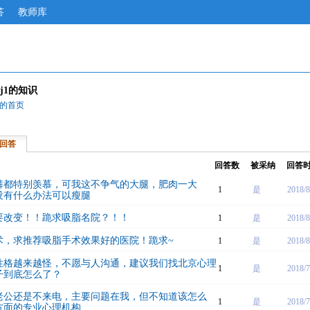
答
教师库
3uj1的知识
uj1的首页
回答
回答数
被采纳
回答
裤都特别羡慕，可我这不争气的大腿，肥肉一大
1
是
2018/8
没有什么办法可以瘦腿
要改变！！跪求吸脂名院？！！
1
是
2018/8
术，求推荐吸脂手术效果好的医院！跪求~
1
是
2018/8
性格越来越怪，不愿与人沟通，建议我们找北京心理
1
是
2018/7
子到底怎么了？
老公还是不来电，主要问题在我，但不知道该怎么
1
是
2018/7
方面的专业心理机构