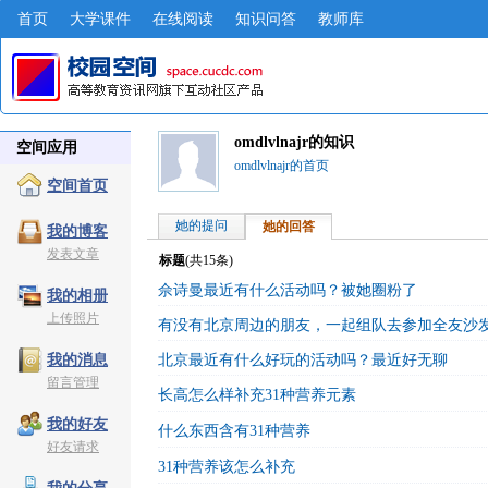
首页
大学课件
在线阅读
知识问答
教师库
omdlvlnajr的知识
空间应用
omdlvlnajr的首页
空间首页
她的提问
她的回答
我的博客
发表文章
标题
(共
15
条)
佘诗曼最近有什么活动吗？被她圈粉了
我的相册
上传照片
有没有北京周边的朋友，一起组队去参加全友沙
北京最近有什么好玩的活动吗？最近好无聊
我的消息
留言管理
长高怎么样补充31种营养元素
我的好友
什么东西含有31种营养
好友请求
31种营养该怎么补充