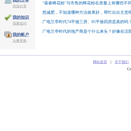
我的分享
“葆春蜂花粉”与市售的蜂花粉在质量上有哪些不
添加分享
想减肥，不知道哪种方法效果好，帮忙出出主意
我的知识
广电兰亭时代74平做三房、85平做四房是真的吗
我要提问
广电兰亭时代的地产商是个什么来头？好像在汉
我的帐户
头像更换
网站首页
|
关于我们
C