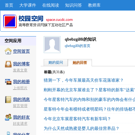
首页
大学课件
在线阅读
知识问答
教师库
qbebzgil0i的知识
空间应用
qbebzgil0i的首页
空间首页
她的提问
她的回答
我的博客
发表文章
标题
(共
31
条)
猜测一下，今年车展最高天价车花落谁家？
我的相册
上传照片
刚刚开幕的北京车展谁去了？星客特的新车“达索
今年星客特汽车的内饰和别的豪车的内饰会有什
我的消息
留言管理
星客特今年会有模特或者明星吗？往年的排场都
我的好友
今年北京车展星客特汽车有新车吗？
好友请求
为什么天然成熟蜜是婴儿的最佳营养品？