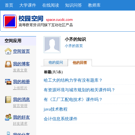
首页
大学课件
在线阅读
知识问答
教师库
小齐的知识
空间应用
小齐的首页
空间首页
他的提问
他的回答
我的博客
发表文章
标题
(共
5
条)
哈工大的结构力学有没有题库？
我的相册
上传照片
有资源环境与城市规划的相关课件吗？
有《工厂工配电技术》课件吗？
我的消息
留言管理
java技术教程
我的好友
会计信息系统课件
好友请求