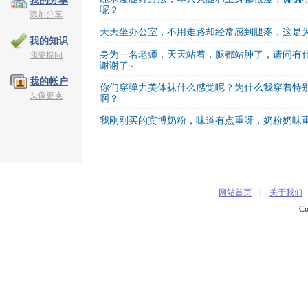
我的分享
呢？
添加分享
天天坐办公室，不用走路却经常感到腿疼，这是
我的知识
身为一名老师，天天站着，腿都站肿了，请问有
我要提问
谢谢了~
我的帐户
你们穿弹力美体袜什么感觉呢？为什么我穿着特
头像更换
啊？
我刚刚买的宾博奶粉，味道有点重呀，奶粉奶味
网站首页
|
关于我们
C