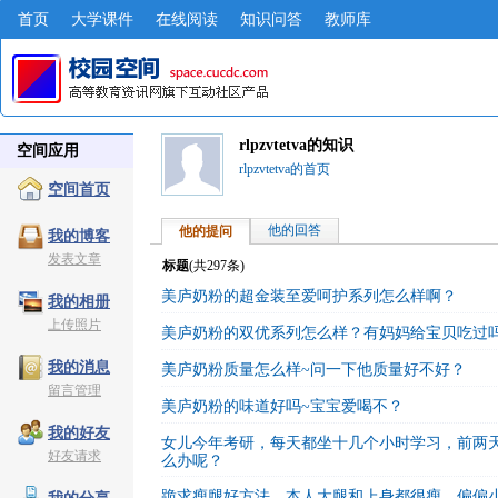
首页
大学课件
在线阅读
知识问答
教师库
rlpzvtetva的知识
空间应用
rlpzvtetva的首页
空间首页
他的回答
他的提问
我的博客
发表文章
标题
(共
297
条)
美庐奶粉的超金装至爱呵护系列怎么样啊？
我的相册
上传照片
美庐奶粉的双优系列怎么样？有妈妈给宝贝吃过
我的消息
美庐奶粉质量怎么样~问一下他质量好不好？
留言管理
美庐奶粉的味道好吗~宝宝爱喝不？
我的好友
女儿今年考研，每天都坐十几个小时学习，前两
好友请求
么办呢？
跪求瘦腿好方法，本人大腿和上身都很瘦，偏偏