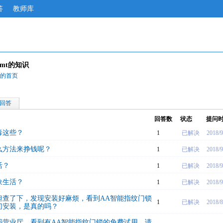
答
教师库
4qmt的知识
qmt的首页
回答
回答数
状态
提问
毒这些？
1
已解决
2018/9
么方法来挣钱呢？
1
已解决
2018/9
活？
1
已解决
2018/9
象生活？
1
已解决
2018/9
但查了下，发现安装好麻烦，看到AA智能指纹门锁
1
已解决
2018/8
门安装，是真的吗？
码营业厅，看到有AA智能指纹门锁的免费试用，请