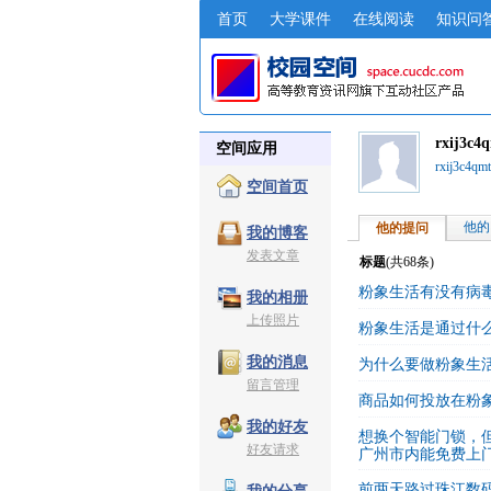
首页
大学课件
在线阅读
知识问
rxij3c
空间应用
rxij3c4
空间首页
他的
他的提问
我的博客
发表文章
标题
(共
68
条)
粉象生活有没有病
我的相册
上传照片
粉象生活是通过什
我的消息
为什么要做粉象生
留言管理
商品如何投放在粉
我的好友
想换个智能门锁，
好友请求
广州市内能免费上
前两天路过珠江数