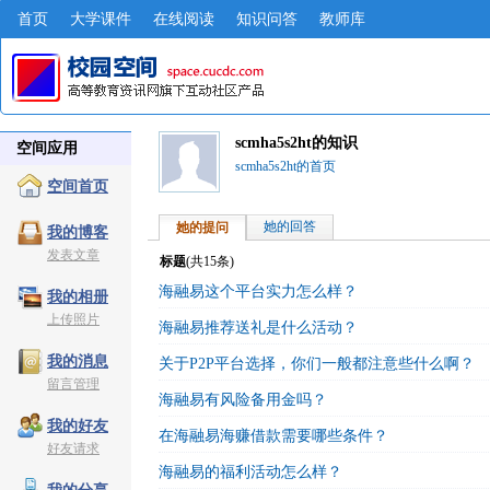
首页
大学课件
在线阅读
知识问答
教师库
scmha5s2ht的知识
空间应用
scmha5s2ht的首页
空间首页
她的回答
她的提问
我的博客
发表文章
标题
(共
15
条)
海融易这个平台实力怎么样？
我的相册
上传照片
海融易推荐送礼是什么活动？
我的消息
关于P2P平台选择，你们一般都注意些什么啊？
留言管理
海融易有风险备用金吗？
我的好友
在海融易海赚借款需要哪些条件？
好友请求
海融易的福利活动怎么样？