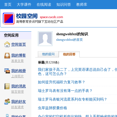
首页
大学课件
在线阅读
知识问答
教师库
shengwohfezi的知识
空间应用
shengwohfezi的首页
空间首页
他的提问
他的回答
我的博客
发表文章
标题
(共
1218
条)
我们家孩子高二了，上完英语课总说自己会了，
我的相册
色，这可怎么办？
上传照片
如何提升托福听力复习效率？
我的消息
瑞士罗马表有没有薄一点的手表？
留言管理
瑞士罗马表银河流星系列在专柜能买到吗？
我的好友
好友请求
虫草益肺胶囊价格
办公室的打印机耗电比较快，想入手那种省电的