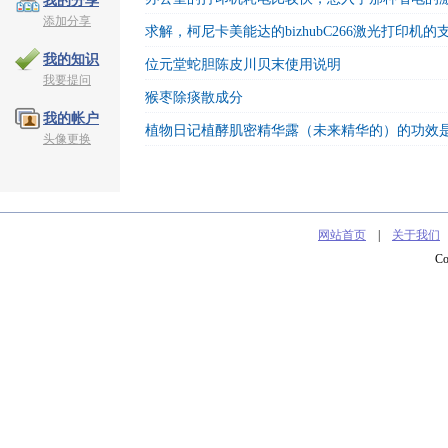
我的分享
添加分享
求解，柯尼卡美能达的bizhubC266激光打印机
我的知识
位元堂蛇胆陈皮川贝末使用说明
我要提问
猴枣除痰散成分
我的帐户
植物日记植酵肌密精华露（未来精华的）的功效
头像更换
网站首页
|
关于我们
C