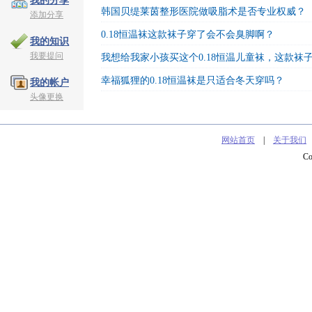
我的分享
韩国贝缇莱茵整形医院做吸脂术是否专业权威？
添加分享
0.18恒温袜这款袜子穿了会不会臭脚啊？
我的知识
我要提问
我想给我家小孩买这个0.18恒温儿童袜，这款袜
幸福狐狸的0.18恒温袜是只适合冬天穿吗？
我的帐户
头像更换
网站首页
|
关于我们
C