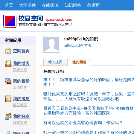
首页
大学课件
在线阅读
知识问答
教师库
ut89fq6k1b的知识
空间应用
ut89fq6k1b的首页
空间首页
他的提问
他的回答
我的博客
发表文章
标题
(共
21
条)
求！！！跪求推荐吸脂做的好的医院，最好是国
我的相册
本！！
上传照片
吸脂效果真的那么好吗？减肥一年了，效果一直
部位。。。大概只有吸脂才可以拯救我吧
我的消息
留言管理
最近天天看韩剧中毒~每天看着韩国的小姐姐身材
在吸脂手术方面经验丰富的韩国医院
我的好友
好友请求
有可以远程的企业高管心理咨询工作室吗？
找一家正规的CEO心理疏导工作室？有经验的说