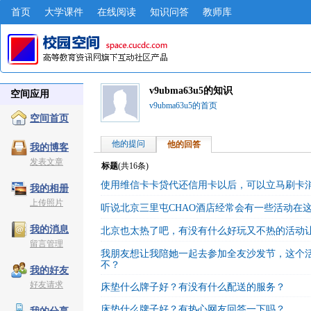
首页
大学课件
在线阅读
知识问答
教师库
v9ubma63u5的知识
空间应用
v9ubma63u5的首页
空间首页
他的提问
他的回答
我的博客
发表文章
标题
(共
16
条)
使用维信卡卡贷代还信用卡以后，可以立马刷卡
我的相册
上传照片
听说北京三里屯CHAO酒店经常会有一些活动在
我的消息
北京也太热了吧，有没有什么好玩又不热的活动
留言管理
我朋友想让我陪她一起去参加全友沙发节，这个
不？
我的好友
好友请求
床垫什么牌子好？有没有什么配送的服务？
床垫什么牌子好？有热心网友回答一下吗？