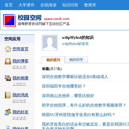
首页
大学课件
在线阅读
知识问答
教师库
w4ip9fyhs4的知识
空间应用
w4ip9fyhs4的首页
空间首页
她的回答
她的提问
我的博客
发表文章
标题
(共
17
条)
深圳吉他教学哪家比较适合0基础成人
我的相册
上传照片
深圳福田学吉他哪里好？
我的消息
深圳南山吉他班，哪里比较好
留言管理
初学吉他指弹，有什么好的吉他教学视频推荐？
我的好友
韩国SU牙科医院做牙齿美白有那么好吗？
好友请求
我的牙齿美白的话会有过敏反应，要是在韩国SU
不会有这种反应啊