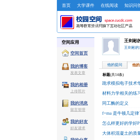
首页
大学课件
在线阅读
知识问
王剑彬
空间应用
王剑彬的
空间首页
他的提问
他的
我的博客
发表文章
标题
(共
14
条)
跪求模拟电子技术华
我的相册
上传照片
材料力学相关的练
同工酶的定义
我的消息
留言管理
f=ma 是牛顿几定
我的好友
怎么样更好的学好P
好友请求
大体积混凝土的质