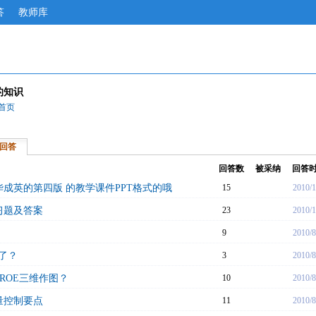
答
教师库
的知识
首页
回答
回答数
被采纳
回答
成英的第四版 的教学课件PPT格式的哦
15
2010/1
习题及答案
23
2010/1
9
2010/8
律了？
3
2010/8
ROE三维作图？
10
2010/8
量控制要点
11
2010/8