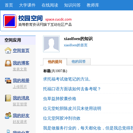
首页
大学课件
在线阅读
知识问答
教师库
xiaolfoen的知识
空间应用
xiaolfoen的首页
空间首页
他的回答
他的提问
我的博客
发表文章
标题
(共
1007
条)
求托福考试做笔记的方法。
我的相册
上传照片
托福口语方面该如何去备考呢？
我的消息
虫草益肺胶囊价格
留言管理
位元堂蛇胆陈皮川贝末使用说明
我的好友
位元堂阿胶冲剂功效
好友请求
我是做服务行业的，每天都化妆，但是我总觉得