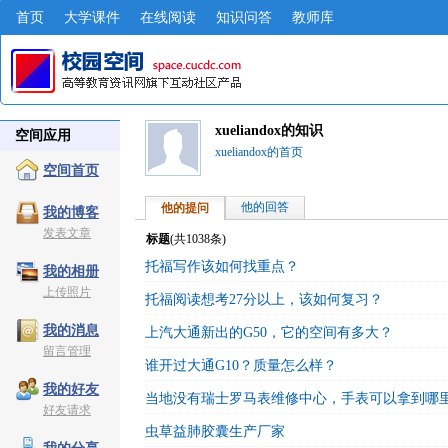
首页
大学课件
在线阅读
知识问答
教师库
xueliandox的知识
空间应用
xueliandox的首页
空间首页
他的回答
他的提问
我的博客
发表文章
标题
(共
1038
条)
托福写作该如何找重点？
我的相册
上传照片
托福阅读想考27分以上，该如何复习？
我的消息
上汽大通新出的G50，它的空间有多大？
留言管理
谁开过大通G10？质量怎么样？
我的好友
当地没有瑞士罗马表维修中心，手表可以拿到哪
好友请求
虫草益肺胶囊生产厂家