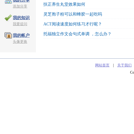
我的分享
扶正养生丸堂效果如何
添加分享
灵芝孢子粉可以和蜂胶一起吃吗
我的知识
我要提问
ACT阅读速度如何练习才行呢？
托福独立作文会句式单调 ，怎么办？
我的帐户
头像更换
网站首页
|
关于我们
C