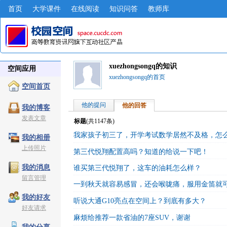
首页
大学课件
在线阅读
知识问答
教师库
xuezhongsongq的知识
空间应用
xuezhongsongq的首页
空间首页
他的提问
他的回答
我的博客
发表文章
标题
(共
1147
条)
我家孩子初三了，开学考试数学居然不及格，怎
我的相册
上传照片
第三代悦翔配置高吗？知道的给说一下吧！
我的消息
谁买第三代悦翔了，这车的油耗怎么样？
留言管理
一到秋天就容易感冒，还会喉咙痛，服用金笛就
我的好友
听说大通G10亮点在空间上？到底有多大？
好友请求
麻烦给推荐一款省油的7座SUV，谢谢