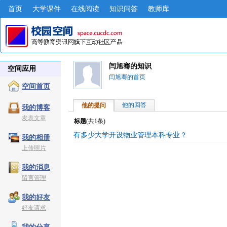
首页
大学课件
在线阅读
知识问答
教师库
闫旭骞的知识
空间应用
闫旭骞的首页
空间首页
他的回答
他的提问
我的博客
发表文章
标题
(共
1
条)
有多少大学开设物业管理本科专业？
我的相册
上传照片
我的消息
留言管理
我的好友
好友请求