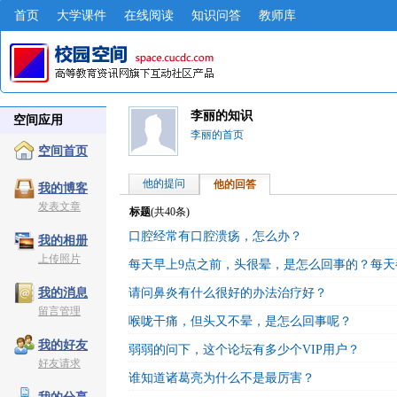
首页
大学课件
在线阅读
知识问答
教师库
李丽的知识
空间应用
李丽的首页
空间首页
他的提问
他的回答
我的博客
发表文章
标题
(共
40
条)
口腔经常有口腔溃疡，怎么办？
我的相册
上传照片
每天早上9点之前，头很晕，是怎么回事的？每天
请问鼻炎有什么很好的办法治疗好？
我的消息
留言管理
喉咙干痛，但头又不晕，是怎么回事呢？
我的好友
弱弱的问下，这个论坛有多少个VIP用户？
好友请求
谁知道诸葛亮为什么不是最厉害？