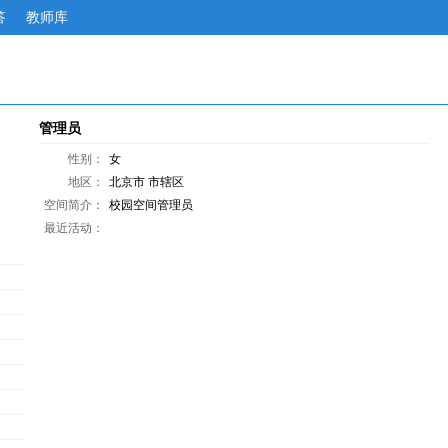
答
教师库
管理员
性别：
女
地区：
北京市
市辖区
空间简介：
校园空间管理员
最近活动：