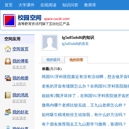
首页
大学课件
在线阅读
知识问答
教师库
lg5u85u6d6的知识
空间应用
lg5u85u6d6的首页
空间首页
他的提问
他的回答
我的博客
发表文章
标题
(共
25
条)
韩国SU牙科医院最近有没有活动啊，想去做牙齿
我的相册
上传照片
老爸的牙齿有缝隙怎么办？在韩国SU牙科医院能
我的消息
姐姐有2颗牙坏掉了，在韩国SU牙科医院做牙齿
留言管理
微商内哪个老师比较实战，王九山老师怎么样？
我的好友
如何吸引精准粉丝主动加我，有什么好方法吗？
好友请求
有个朋友推荐我去王九山那学习微商，靠谱吗？