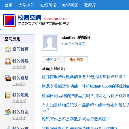
首页
大学课件
在线阅读
知识问答
教师库
xiaolfoen的知识
空间应用
xiaolfoen的首页
空间首页
他的提问
他的回答
我的博客
发表文章
标题
(共
1601
条)
益邦控股跨境电商的业务都包括哪些有谁知道？
我的相册
上传照片
柯尼卡美能达多功能一体机bizhub C658的环保
我的消息
植物日记品牌的护肤品贵吗？用完之后有没有效
留言管理
有人知道植物日记这个品牌吗？经常熬夜的肌肤
品？
我的好友
好友请求
雅思写作是不是字数多就会分数高呢？
雅思阅读题可以先做简单的再做复杂的吗？