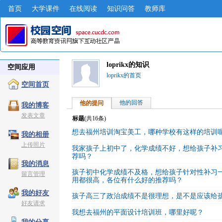
首页
大学课件
在线阅读
知识问答
教师库
loprikx的知识
空间应用
loprikx的首页
空间首页
他的回答
他的提问
我的博客
发表文章
标题
(共
16
条)
想去福州培训淘宝美工，哪种学校有这样的培训
我的相册
上传照片
我家孩子上初中了，化学成绩不好，想给孩子补
荐吗？
我的消息
孩子初中化学成绩不及格，想给孩子针对性补习
留言管理
用都很高，各位有什么好的推荐吗？
我的好友
孩子高三了政治成绩不是很理想，是不是应该给
好友请求
我想去福州的平面设计培训班，哪里好呢？